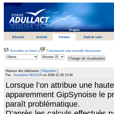
Projets
Résumé
Activité
Forums
Outil de suivi
Surveiller ce forum
|
Commencer une nouvelle discussion
Hauteur des bâtiments
[ Répondre ]
Par :
Amandine MOULIN
on 2006-11-28 13:40
Lorsque l’on attribue une haute
apparemment GipSynoise le pre
paraît problématique.
D’après les calculs effectués 