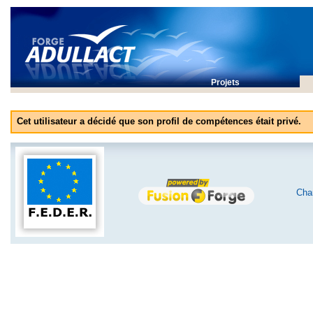
Projets
Cet utilisateur a décidé que son profil de compétences était privé.
Char