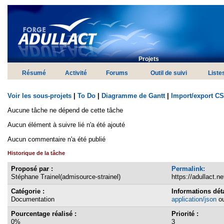
Projets
Résumé
Activité
Forums
Outil de suivi
Liste
Voir les sous-projets
|
To Do
|
Diagramme de Gantt
|
Import/export C
Aucune tâche ne dépend de cette tâche
Aucun élément à suivre lié n'a été ajouté
Aucun commentaire n'a été publié
Historique de la tâche
Proposé par :
Permalink:
Stéphane Trainel(admisource-strainel)
https://adullact.n
Catégorie :
Informations déta
Documentation
application/json
o
Pourcentage réalisé :
Priorité :
0%
3