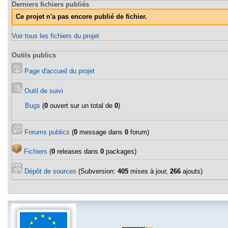
Derniers fichiers publiés
Ce projet n'a pas encore publié de fichier.
Voir tous les fichiers du projet
Outils publics
Page d'accueil du projet
Outil de suivi
Bugs
(
0
ouvert sur un total de
0
)
Forums publics
(
0
message dans
0
forum)
Fichiers
(
0
releases dans
0
packages)
Dépôt de sources
(Subversion:
405
mises à jour,
266
ajouts)