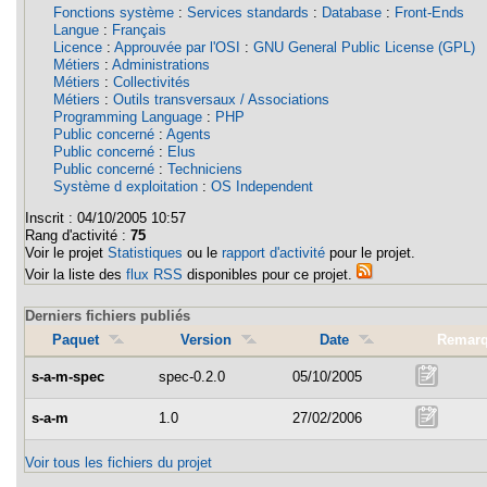
Fonctions système
:
Services standards
:
Database
:
Front-Ends
Langue
:
Français
Licence
:
Approuvée par l'OSI
:
GNU General Public License (GPL)
Métiers
:
Administrations
Métiers
:
Collectivités
Métiers
:
Outils transversaux / Associations
Programming Language
:
PHP
Public concerné
:
Agents
Public concerné
:
Elus
Public concerné
:
Techniciens
Système d exploitation
:
OS Independent
Inscrit :
04/10/2005 10:57
Rang d'activité :
75
Voir le projet
Statistiques
ou le
rapport d'activité
pour le projet.
Voir la liste des
flux RSS
disponibles pour ce projet.
Derniers fichiers publiés
Paquet
Version
Date
Remar
s-a-m-spec
spec-0.2.0
05/10/2005
s-a-m
1.0
27/02/2006
Voir tous les fichiers du projet