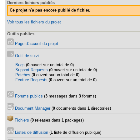
Derniers fichiers publiés
Ce projet n'a pas encore publié de fichier.
Voir tous les fichiers du projet
Outils publics
Page d'accueil du projet
Outil de suivi
Bugs
(
0
ouvert sur un total de
0
)
Support Requests
(
0
ouvert sur un total de
0
)
Patches
(
0
ouvert sur un total de
0
)
Feature Requests
(
0
ouvert sur un total de
0
)
Forums publics
(
3
messages dans
3
forums)
Document Manager
(
0
documents dans
1
directories)
Fichiers
(
0
releases dans
1
packages)
Listes de diffusion
(
1
liste de diffusion publique)