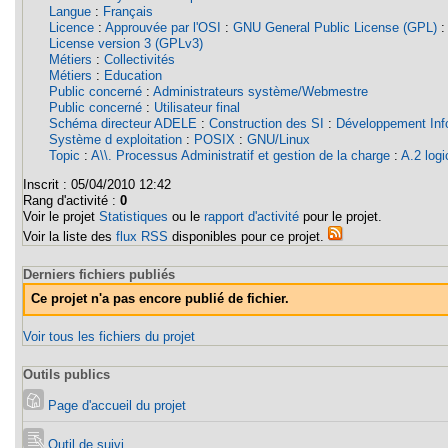
Langue
:
Français
Licence
:
Approuvée par l'OSI
:
GNU General Public License (GPL)
License version 3 (GPLv3)
Métiers
:
Collectivités
Métiers
:
Education
Public concerné
:
Administrateurs système/Webmestre
Public concerné
:
Utilisateur final
Schéma directeur ADELE
:
Construction des SI
:
Développement Info
Système d exploitation
:
POSIX
:
GNU/Linux
Topic
:
A\\. Processus Administratif et gestion de la charge
:
A.2 logi
Inscrit :
05/04/2010 12:42
Rang d'activité :
0
Voir le projet
Statistiques
ou le
rapport d'activité
pour le projet.
Voir la liste des
flux RSS
disponibles pour ce projet.
Derniers fichiers publiés
Ce projet n'a pas encore publié de fichier.
Voir tous les fichiers du projet
Outils publics
Page d'accueil du projet
Outil de suivi