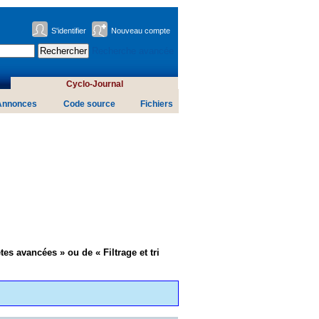
S'identifier
Nouveau compte
Recherche avancée
Cyclo-Journal
Annonces
Code source
Fichiers
tes avancées » ou de « Filtrage et tri