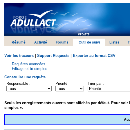
Projets
Résumé
Activité
Forums
Outil de suivi
Listes
T
Voir les traceurs
|
Support Requests
|
Exporter au format CSV
Requêtes avancées
Filtrage et tri simples
Construire une requête
Responsable :
Priorité :
Trier par :
Seuls les enregistrements ouverts sont affichés par défaut. Pour voir l
simples ».
Auc