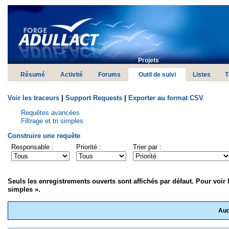
Projets
Résumé
Activité
Forums
Outil de suivi
Listes
T
Voir les traceurs
|
Support Requests
|
Exporter au format CSV
Requêtes avancées
Filtrage et tri simples
Construire une requête
Responsable :
Priorité :
Trier par :
Seuls les enregistrements ouverts sont affichés par défaut. Pour voir l
simples ».
Auc