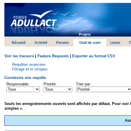
Projets
Résumé
Activité
Forums
Outil de suivi
Listes
T
Voir les traceurs
|
Feature Requests
|
Exporter au format CSV
Requêtes avancées
Filtrage et tri simples
Construire une requête
Responsable :
Priorité :
Trier par :
Seuls les enregistrements ouverts sont affichés par défaut. Pour voir l
simples ».
Auc