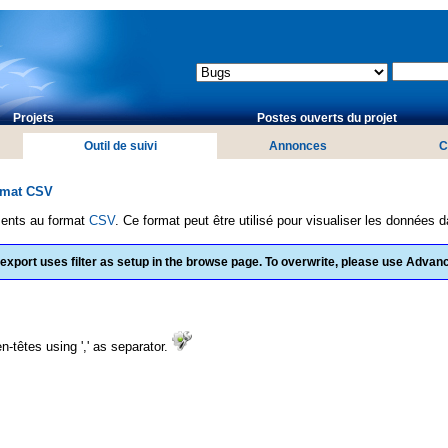
Projets
Postes ouverts du projet
Outil de suivi
Annonces
C
rmat CSV
ments au format
CSV
. Ce format peut être utilisé pour visualiser les données d
 export uses filter as setup in the browse page. To overwrite, please use Adva
-têtes using ',' as separator.