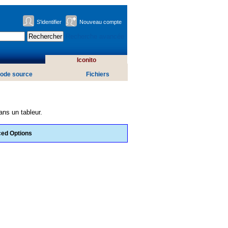
S'identifier
Nouveau compte
Recherche avancée
Iconito
ode source
Fichiers
ans un tableur.
nced Options