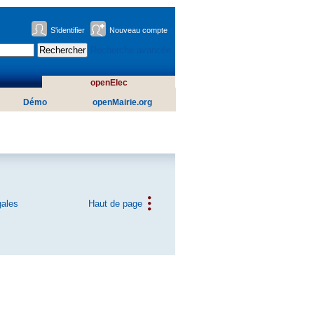
S'identifier
Nouveau compte
Recherche avancée
openElec
Démo
openMairie.org
gales
Haut de page