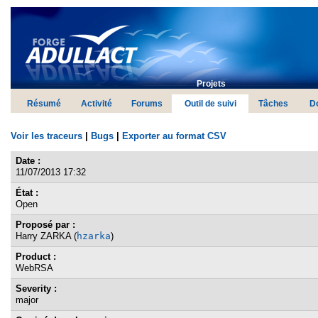
Projets
Résumé
Activité
Forums
Outil de suivi
Tâches
D
Voir les traceurs
|
Bugs
|
Exporter au format CSV
Date :
11/07/2013 17:32
État :
Open
Proposé par :
Harry ZARKA (
hzarka
)
Product :
WebRSA
Severity :
major