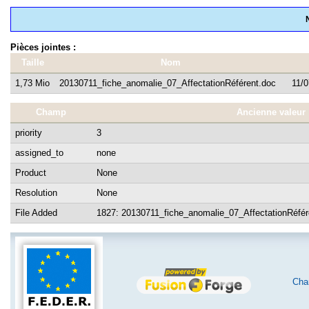
Pièces jointes :
Taille
Nom
1,73 Mio
20130711_fiche_anomalie_07_AffectationRéférent.doc
11/0
Champ
Ancienne valeur
priority
3
assigned_to
none
Product
None
Resolution
None
File Added
1827: 20130711_fiche_anomalie_07_AffectationRéfér
Char