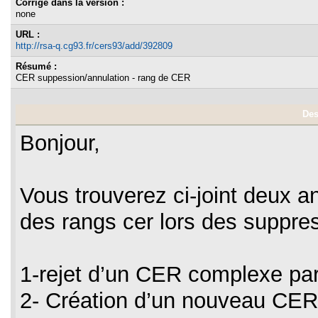
Corrigé dans la version :
none
URL :
http://rsa-q.cg93.fr/cers93/add/392809
Résumé :
CER suppession/annulation - rang de CER
Des
Bonjour,
Vous trouverez ci-joint deux a
des rangs cer lors des suppres
1-rejet d’un CER complexe p
2- Création d’un nouveau CER