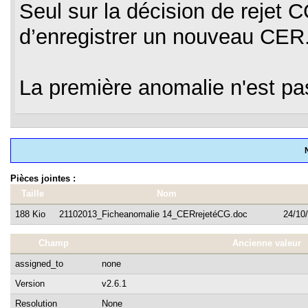
Seul sur la décision de rejet 
d’enregistrer un nouveau CER
La première anomalie n'est pas
Pièces jointes :
Taille
Nom
188 Kio
21102013_Ficheanomalie 14_CERrejetéCG.doc
24/10
Champ
Ancienne valeur
assigned_to
none
Version
v2.6.1
Resolution
None