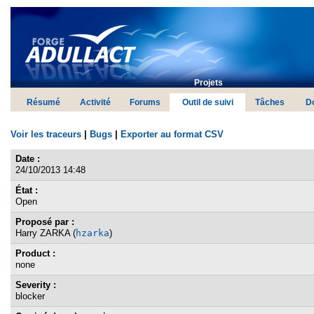
Projets
Résumé
Activité
Forums
Outil de suivi
Tâches
D
Voir les traceurs
|
Bugs
|
Exporter au format CSV
Date :
24/10/2013 14:48
État :
Open
Proposé par :
Harry ZARKA (
hzarka
)
Product :
none
Severity :
blocker