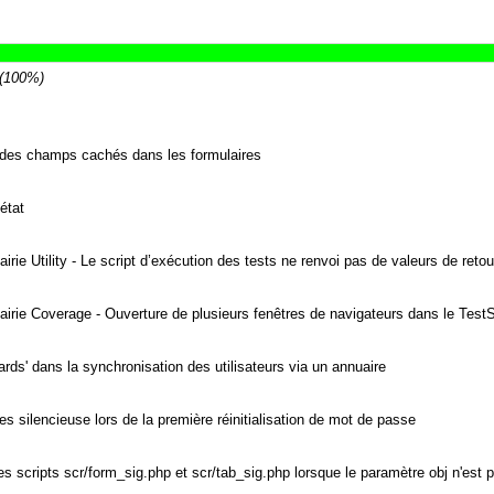
 (100%)
des champs cachés dans les formulaires
état
ie Utility - Le script d’exécution des tests ne renvoi pas de valeurs de retou
rie Coverage - Ouverture de plusieurs fenêtres de navigateurs dans le TestS
rds' dans la synchronisation des utilisateurs via un annuaire
s silencieuse lors de la première réinitialisation de mot de passe
les scripts scr/form_sig.php et scr/tab_sig.php lorsque le paramètre obj n'est