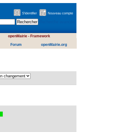
S'identifier
Nouveau compte
Recherche avancée
openMairie - Framework
Forum
openMairie.org