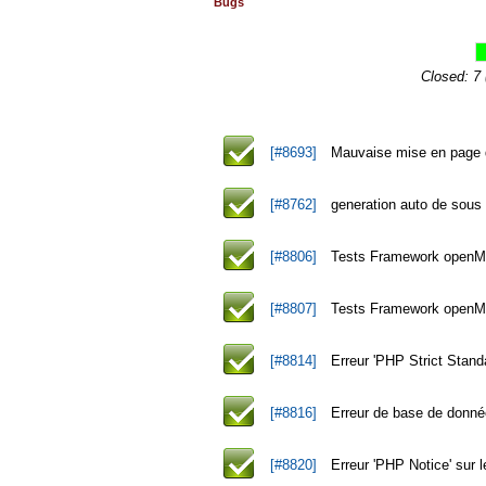
Bugs
Closed: 7
[#8693]
Mauvaise mise en page 
[#8762]
generation auto de sous 
[#8806]
Tests Framework openMair
[#8807]
Tests Framework openMai
[#8814]
Erreur 'PHP Strict Standa
[#8816]
Erreur de base de donnée
[#8820]
Erreur 'PHP Notice' sur 