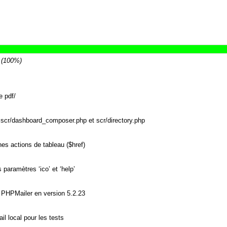
 (100%)
e pdf/
 scr/dashboard_composer.php et scr/directory.php
es actions de tableau ($href)
paramètres ‘ico’ et ‘help’
ie PHPMailer en version 5.2.23
il local pour les tests