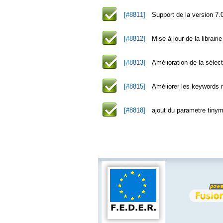
[#8811]
Support de la version 7
[#8812]
Mise à jour de la librai
[#8813]
Amélioration de la sélect
[#8815]
Améliorer les keywords 
[#8818]
ajout du parametre tinym