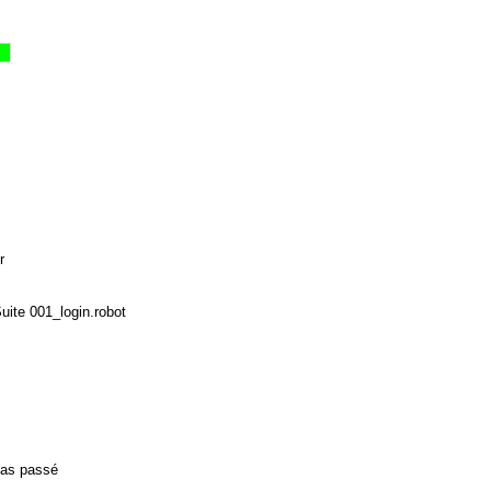
r
uite 001_login.robot
 pas passé