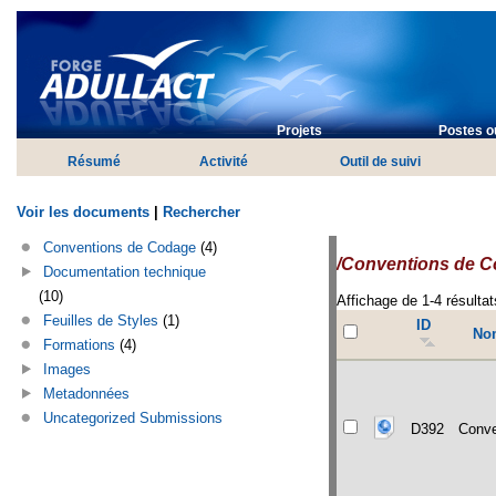
Projets
Postes ou
Résumé
Activité
Outil de suivi
Voir les documents
|
Rechercher
Conventions de Codage
(4)
/Conventions de 
Documentation technique
(10)
Affichage de 1-4 résultat
Feuilles de Styles
(1)
ID
Nom
Formations
(4)
Images
Metadonnées
Uncategorized Submissions
D392
Conv