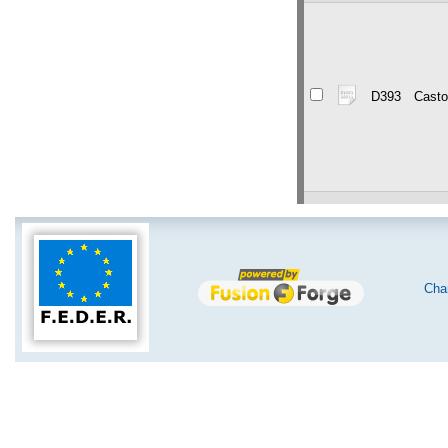
D393
Casto
D394
codet
Char
D574
casto