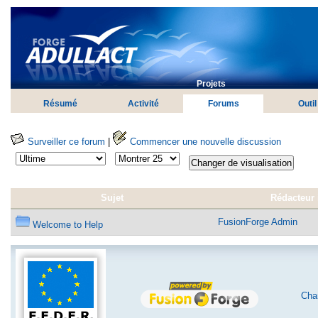
Projets
Résumé
Activité
Forums
Outil
Surveiller ce forum
|
Commencer une nouvelle discussion
Sujet
Rédacteur i
FusionForge Admin
Welcome to Help
Char