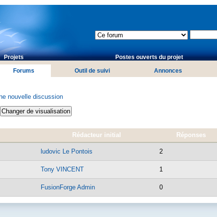
Projets
Postes ouverts du projet
Forums
Outil de suivi
Annonces
 nouvelle discussion
Rédacteur initial
Réponses
ludovic Le Pontois
2
Tony VINCENT
1
FusionForge Admin
0