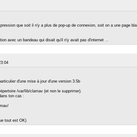
'impression que soit il n'y a plus de pop-up de connexion, soit on a une page bl
ation avec un bandeau qui disait qu'il n'y avait pas d'internet ...
23:04
rticulier d'une mise à jour d'une version 3.5b
 répertoire /var/lib/clamav (et non le supprimer).
dans ton cas :
amav/
que tout est OK)