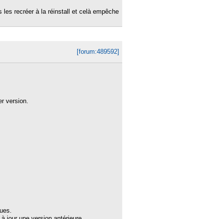
ns les recréer à la réinstall et celà empêche
[forum:489592]
r version.
ues.
 à jour une version antérieure.