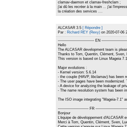
clamav-daemon et clamav-freshclam ;
j'ai dû les recréer à la main ... j'ai l'imp
la création des services ....
ALCASAR 3.5
[ Répondre ]
Par :
Richard REY (Rexy)
on 2020-07-06 
-------------------------------- EN ----------------------
Hello
The ALCASAR development team is pleased
Thanks to Tom, Quentin, Clément, Sven, Lu
This version is based on Linux Mageia 7.1.
Major evolutions :
- Kernel version: 5.6.14
- the couple (HAVP, libclamav) has been re
- The user pages have been modernized. 
- A device for analyzing the leakage of pr
- The name resolution system has been i
The ISO image integrating "Mageia-7.1" an
--------------------------- FR ----------------------------
Bonjour
L'équipe de développement d'ALCASAR est 
Merci à Tom, Quentin, Clément, Sven, Luc
Cette version s'appuie sur Linux Mageia 7.1