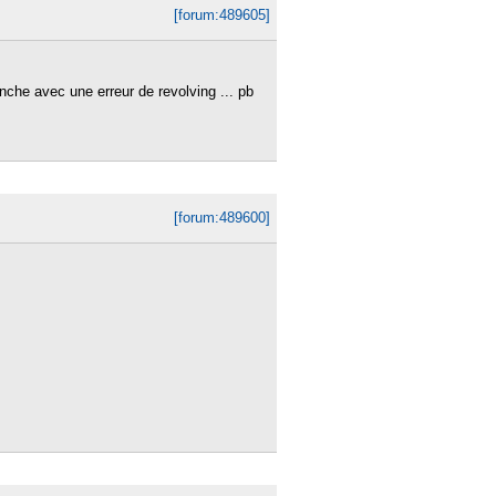
[forum:489605]
anche avec une erreur de revolving ... pb
[forum:489600]