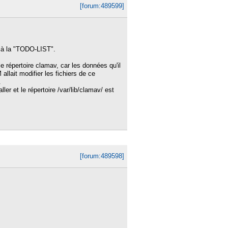
[forum:489599]
e à la "TODO-LIST".
 répertoire clamav, car les données qu'il
llait modifier les fichiers de ce
.
er et le répertoire /var/lib/clamav/ est
[forum:489598]