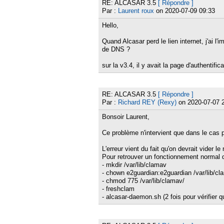
RE: ALCASAR 3.5
[ Répondre ]
Par :
Laurent roux
on 2020-07-09 09:33
Hello,
Quand Alcasar perd le lien internet, j'ai l
de DNS ?
sur la v3.4, il y avait la page d'authentific
RE: ALCASAR 3.5
[ Répondre ]
Par :
Richard REY (Rexy)
on 2020-07-07 
Bonsoir Laurent,
Ce problème n'intervient que dans le cas pa
L'erreur vient du fait qu'on devrait vider le
Pour retrouver un fonctionnement normal 
- mkdir /var/lib/clamav
- chown e2guardian:e2guardian /var/lib/cl
- chmod 775 /var/lib/clamav/
- freshclam
- alcasar-daemon.sh (2 fois pour vérifier 