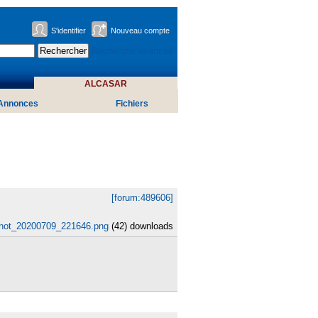
S'identifier
Nouveau compte
Recherche avancée
ALCASAR
Annonces
Fichiers
[forum:489606]
hot_20200709_221646.png
(42) downloads