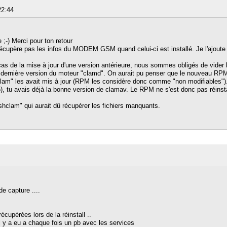
22:44
 ;-) Merci pour ton retour
 récupère pas les infos du MODEM GSM quand celui-ci est installé. Je l'ajout
s de la mise à jour d'une version antérieure, nous sommes obligés de vider le
dernière version du moteur "clamd". On aurait pu penser que le nouveau RPM a
shclam" les avait mis à jour (RPM les considère donc comme "non modifiables")
, tu avais déjà la bonne version de clamav. Le RPM ne s'est donc pas réinstall
eshclam" qui aurait dû récupérer les fichiers manquants.
e capture ....
écupérées lors de la réinstall ..
il y a eu a chaque fois un pb avec les services