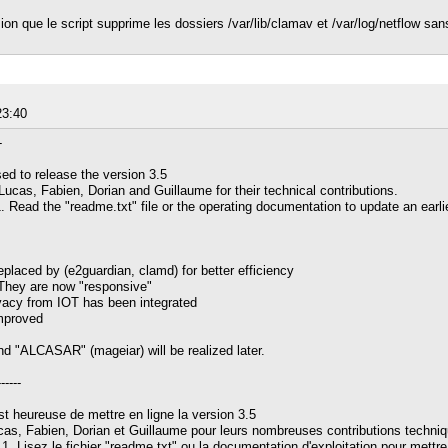
ression que le script supprime les dossiers /var/lib/clamav et /var/log/netflow sa
23:40
-
 to release the version 3.5
cas, Fabien, Dorian and Guillaume for their technical contributions.
 Read the "readme.txt" file or the operating documentation to update an earlie
placed by (e2guardian, clamd) for better efficiency
They are now "responsive"
ivacy from IOT has been integrated
mproved
d "ALCASAR" (mageiar) will be realized later.
-----
heureuse de mettre en ligne la version 3.5
as, Fabien, Dorian et Guillaume pour leurs nombreuses contributions techniq
. Lisez le fichier "readme.txt" ou la documentation d'exploitation pour mettre