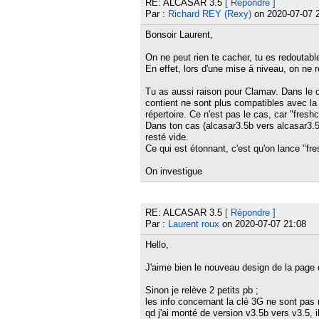
RE: ALCASAR 3.5
[ Répondre ]
Par :
Richard REY (Rexy)
on 2020-07-07 
Bonsoir Laurent,
On ne peut rien te cacher, tu es redoutable
En effet, lors d'une mise à niveau, on ne
Tu as aussi raison pour Clamav. Dans le ca
contient ne sont plus compatibles avec la 
répertoire. Ce n'est pas le cas, car "fre
Dans ton cas (alcasar3.5b vers alcasar3.5)
resté vide.
Ce qui est étonnant, c'est qu'on lance "fr
On investigue
RE: ALCASAR 3.5
[ Répondre ]
Par :
Laurent roux
on 2020-07-07 21:08
Hello,
J'aime bien le nouveau design de la page d
Sinon je relève 2 petits pb ;
les info concernant la clé 3G ne sont pas r
qd j'ai monté de version v3.5b vers v3.5, 