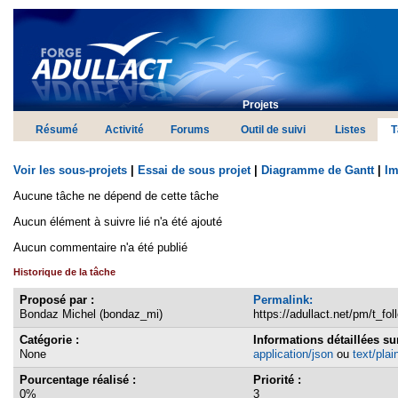
Projets
Résumé
Activité
Forums
Outil de suivi
Listes
T
Voir les sous-projets
|
Essai de sous projet
|
Diagramme de Gantt
|
Im
Aucune tâche ne dépend de cette tâche
Aucun élément à suivre lié n'a été ajouté
Aucun commentaire n'a été publié
Historique de la tâche
Proposé par :
Permalink:
Bondaz Michel (bondaz_mi)
https://adullact.net/pm/t_fol
Catégorie :
Informations détaillées su
None
application/json
ou
text/plai
Pourcentage réalisé :
Priorité :
0%
3