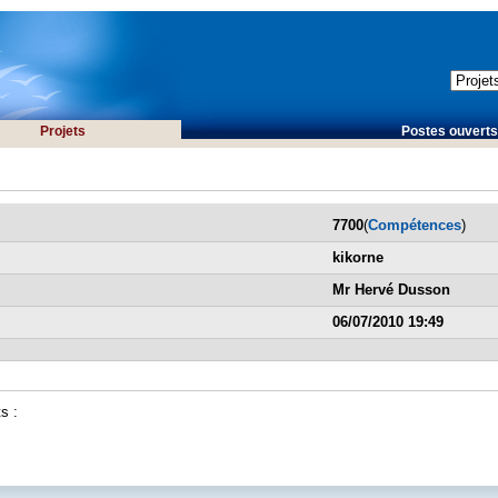
Projets
Postes ouverts 
7700
(
Compétences
)
kikorne
Mr Hervé Dusson
06/07/2010 19:49
s :