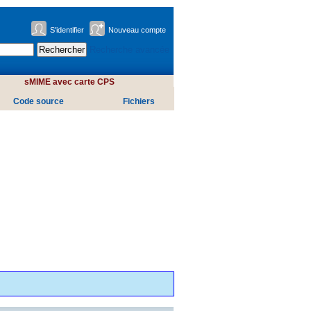
S'identifier
Nouveau compte
Recherche avancée
sMIME avec carte CPS
Code source
Fichiers