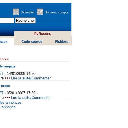
S'identifier
Nouveau compte
Recherche avancée
PyRecens
nces
Code source
Fichiers
nonces
e langage
ET
- 14/01/2008 14:20 -
ire
Lire la suite/Commenter
projet
ET
- 05/01/2007 17:59 -
ire
Lire la suite/Commenter
des annonces
e annonce