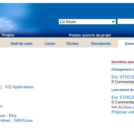
Projets
Postes ouverts du projet
Outil de suivi
Listes
Tâches
Documents
Anno
Dernières an
Changement d
Eric STOCL
0 Commenta
)
:
X11 Applications
Lancement du 
Eric STOCL
0 Commenta
és
Archive 
Proposer un
urs
:
Elus
ndows
:
GNU/Linux