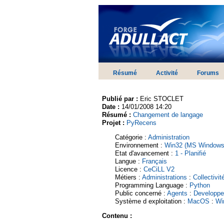
Résumé
Activité
Forums
Publié par :
Eric STOCLET
Date :
14/01/2008 14:20
Résumé :
Changement de langage
Projet :
PyRecens
Catégorie :
Administration
Environnement :
Win32 (MS Windows
Etat d'avancement :
1 - Planifié
Langue :
Français
Licence :
CeCiLL V2
Métiers :
Administrations
:
Collectivit
Programming Language :
Python
Public concerné :
Agents
:
Developpe
Système d exploitation :
MacOS
:
Wi
Contenu :