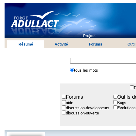
Projets
Résumé
Activité
Forums
Outil
tous les mots
R
Forums
Outils d
aide
Bugs
discussion-developpeurs
Evolutions
discussion-ouverte