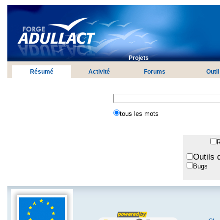
Projets
Résumé
Activité
Forums
Outil
tous les mots
R
Outils 
Bugs