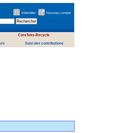
S'identifier
Nouveau compte
Recherche avancée
CoreTeks-Recycle
ers
Suivi des contributions