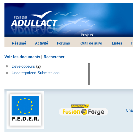
Projets
Résumé
Activité
Forums
Outil de suivi
Listes
T
Voir les documents
|
Rechercher
Développeurs
(2)
Uncategorized Submissions
Char