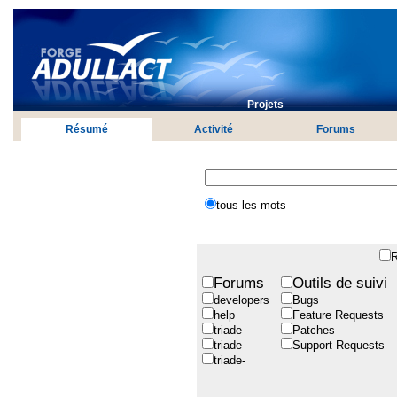
Projets
Résumé
Activité
Forums
tous les mots
R
Forums
Outils de suivi
developers
Bugs
help
Feature Requests
triade
Patches
triade
Support Requests
triade-