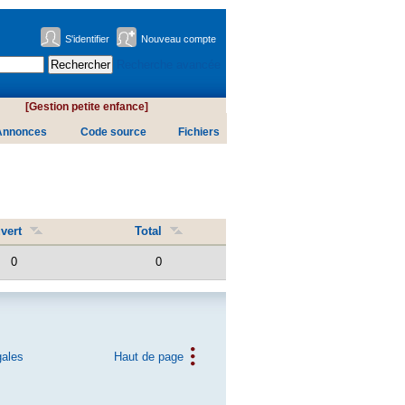
S'identifier
Nouveau compte
Recherche avancée
[Gestion petite enfance]
Annonces
Code source
Fichiers
vert
Total
0
0
gales
Haut de page