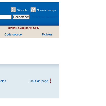
S'identifier
Nouveau compte
Recherche avancée
sMIME avec carte CPS
Code source
Fichiers
gales
Haut de page