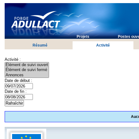
Projets
Postes ouve
Résumé
Activité
Activité :
Date de début :
Date de fin :
Aucu