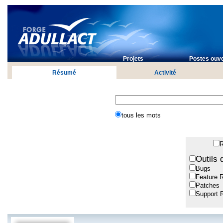
Projets
Postes ouve
Résumé
Activité
tous les mots
R
Outils 
Bugs
Feature 
Patches
Support 