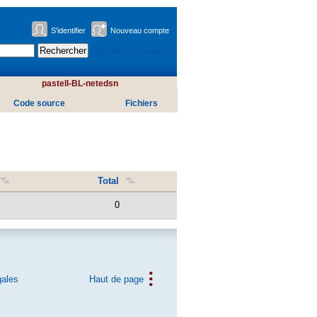
S'identifier
Nouveau compte
Recherche avancée
pastell-BL-netedsn
Code source
Fichiers
Total
0
gales
Haut de page